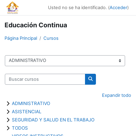
Salta al contenido principal
Usted no se ha identificado. (
Acceder
)
Educación Continua
Página Principal
Cursos
Categorías
Buscar cursos
Buscar cursos
Expandir todo
ADMINISTRATIVO
ASISTENCIAL
SEGURIDAD Y SALUD EN EL TRABAJO
TODOS