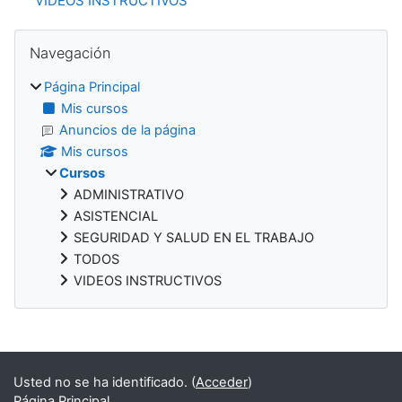
VIDEOS INSTRUCTIVOS
Bloques
Salta Navegación
Navegación
Página Principal
Mis cursos
Anuncios de la página
Mis cursos
Cursos
ADMINISTRATIVO
ASISTENCIAL
SEGURIDAD Y SALUD EN EL TRABAJO
TODOS
VIDEOS INSTRUCTIVOS
Bloques suplementarios
Usted no se ha identificado. (
Acceder
)
Página Principal